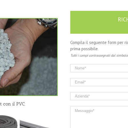
RIC
Compila il seguente form per ric
prima possibile.
Tutti i campi contrassegnati dal simbolo 
t con il PVC: