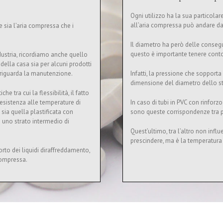
Ogni utilizzo ha la sua particolare 
all’aria compressa può andare da
re sia l’aria compressa che i
Il diametro ha però delle consegu
questo è importante tenere cont
industria, ricordiamo anche quello
 della casa sia per alcuni prodotti
 riguarda la manutenzione.
Infatti, la pressione che sopporta
dimensione del diametro dello s
he tra cui la flessibilità, il fatto
 resistenza alle temperature di
In caso di tubi in PVC con rinforzo
 sia quella plastificata con
sono queste corrispondenze tra 
on uno strato intermedio di
Quest’ultimo, tra l’altro non infl
prescindere, ma è la temperatura 
orto dei liquidi diraffreddamento,
 compressa.