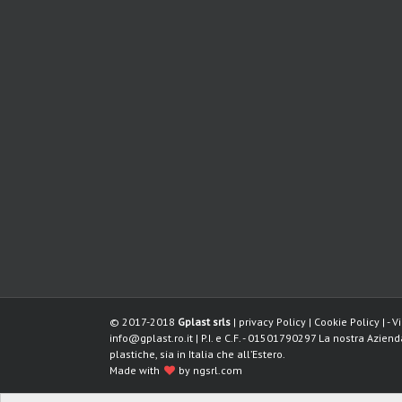
© 2017-2018
Gplast srls
|
privacy Policy
|
Cookie Policy
| - 
info@gplast.ro.it
| P.I. e C.F. - 01501790297 La nostra Azien
plastiche, sia in Italia che all’Estero.
Made with
by
ngsrl.com