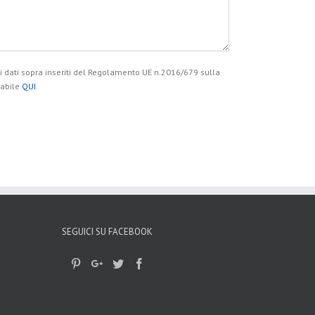
 dati sopra inseriti del Regolamento UE n.2016/679 sulla
tabile
QUI
.
SEGUICI SU FACEBOOK