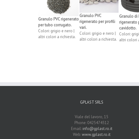
Granulo PVC
Granulo di
Granulo PVC rigenerato
rigenerato per profili
rigenerato 
per tubo corrugato.
vari.
cavidotto.
Colori: grigio e nero |
Colori: grigio e nero |
Colori: grig
altri colori a richiesta.
altri colori a richiesta.
altri colori 
GPLAST SRLS
Viale del lavoro, 15
Phone: 0425474512
Email:
info@gplast.ro.it
Web:
www.gplast.ro.it