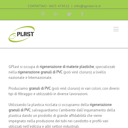
CONTATTACI - 0425 474512
|
info@gplast.ro.it
Pinterest
Google+
Twitter
Facebook
GPlast si occupa di
rigenerazione di materie plastiche
, specializzati
nella
rigenerazione granuli di PVC
(poli vinil cloruro) a livello
nazionale e Internazionale.
Produciamo
granuli di PVC
(poli vinil cloruro) in vari colori, con diversi
tipi di filtraggio e utilizzabili in diverse lavorazioni.
Utilizzando la plastica riciclata ci occupiamo della
rigenerazione
granuli di PVC
; salvaguardiamo l’ambiente dall’inquinamento della
plastica dando un prodotto di grande affidabilità che viene
impegnato nella produzione dei tubi nei cavidotto e profili vari
utilizzati nell’edilizia e altri settori industriali.