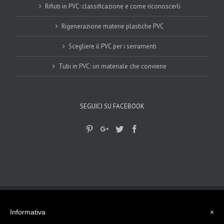
Rifiuti in PVC: classificazione e come riconoscerli
Rigenerazione materie plastiche PVC
Scegliere il PVC per i serramenti
Tubi in PVC: un materiale che conviene
SEGUICI SU FACEBOOK
© 2017-2018
Gplast srls
|
privacy Policy
|
Cookie Policy
| - Viale del
lavoro, 15 - 45100 Rovigo (RO) Tel. 0425 474512
Informativa
×
info@gplast.ro.it
| P.I. e C.F. - 01501790297 La nostra Azienda opera da