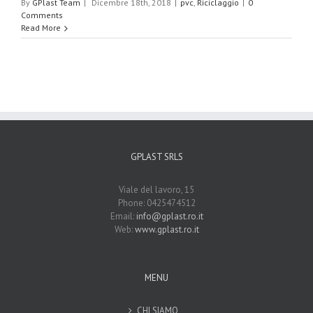
By
GPlast Team
|
Dicembre 18th, 2018
|
pvc
,
Riciclaggio
|
0
Comments
Read More
GPLAST SRLS
Viale del lavoro, 15
Phone: 0425474512
Email:
info@gplast.ro.it
Web:
www.gplast.ro.it
MENU
CHI SIAMO