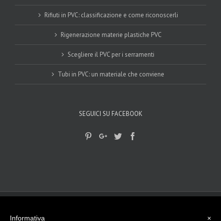
Rifiuti in PVC: classificazione e come riconoscerli
Rigenerazione materie plastiche PVC
Scegliere il PVC per i serramenti
Tubi in PVC: un materiale che conviene
SEGUICI SU FACEBOOK
© 2017-2018
Gplast srls
|
privacy Policy
|
Cookie Policy
| - Viale del
lavoro, 15 - 45100 Rovigo (RO) Tel. 0425 474512
Informativa
×