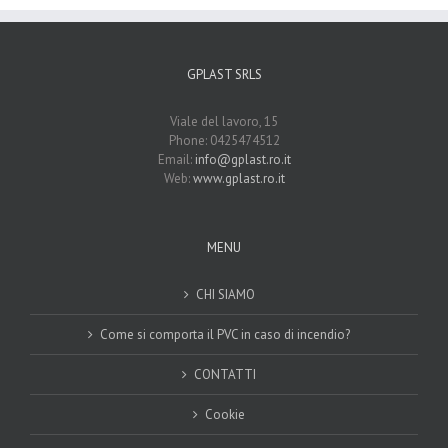
GPLAST SRLS
Viale del lavoro, 15
Phone: 0425474512
Email:
info@gplast.ro.it
Web:
www.gplast.ro.it
MENU
CHI SIAMO
Come si comporta il PVC in caso di incendio?
CONTATTI
Cookie