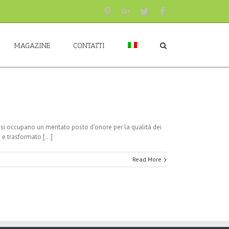
Pinterest
Google+
Twitter
Facebook
MAGAZINE
CONTATTI
Essi occupano un meritato posto d'onore per la qualità dei
 e trasformato [...]
Read More