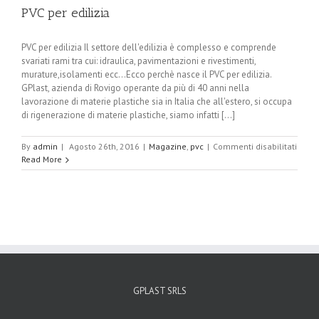
PVC per edilizia
PVC per edilizia Il settore dell'edilizia è complesso e comprende
svariati rami tra cui: idraulica, pavimentazioni e rivestimenti,
murature,isolamenti ecc...Ecco perchè nasce il PVC per edilizia.
GPlast, azienda di Rovigo operante da più di 40 anni nella
lavorazione di materie plastiche sia in Italia che all'estero, si occupa
di rigenerazione di materie plastiche, siamo infatti [...]
su
By
admin
|
Agosto 26th, 2016
|
Magazine
,
pvc
|
Commenti disabilitati
PVC
Read More
per
ediliz
GPLAST SRLS