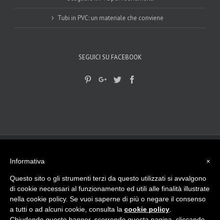
Tubi in PVC: un materiale che conviene
SEGUICI SU FACEBOOK
© 2017-2018
Gplast srls
|
privacy Policy
|
Cookie Policy
| - Viale del
lavoro, 15 - 45100 Rovigo (RO) Tel. 0425 474512
Informativa
×
info@gplast.ro.it
| P.I. e C.F. - 01501790297 La nostra Azienda opera da
più di 40 anni nella lavorazione di materie plastiche, sia in Italia che
Questo sito o gli strumenti terzi da questo utilizzati si avvalgono
all’Estero.
di cookie necessari al funzionamento ed utili alle finalità illustrate
Made with
by
ngsrl.com
nella cookie policy. Se vuoi saperne di più o negare il consenso
Pinterest
Google+
Twitter
Facebook
a tutti o ad alcuni cookie, consulta la
cookie policy
.
Chiudendo questo banner, scorrendo questa pagina, cliccando