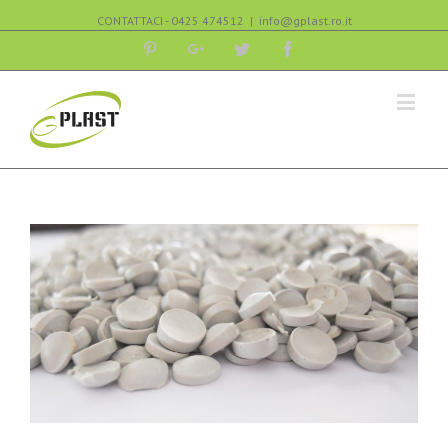
CONTATTACI - 0425 474512
|
info@gplast.ro.it
Pinterest
Google+
Twitter
Facebook