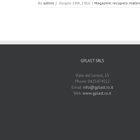
By
admin
|
Giugno 16th, 2016
|
Magazine
,
recupero materi
GPLAST SRLS
Viale del lavoro, 15
Phone: 0425474512
Email:
info@gplast.ro.it
Web:
www.gplast.ro.it