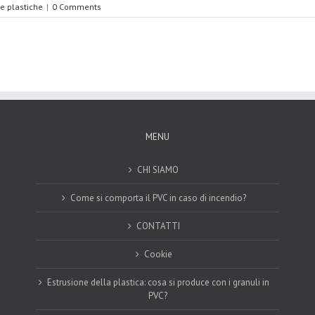
e plastiche
|
0 Comments
MENU
CHI SIAMO
Come si comporta il PVC in caso di incendio?
CONTATTI
Cookie
Estrusione della plastica: cosa si produce con i granuli in
PVC?