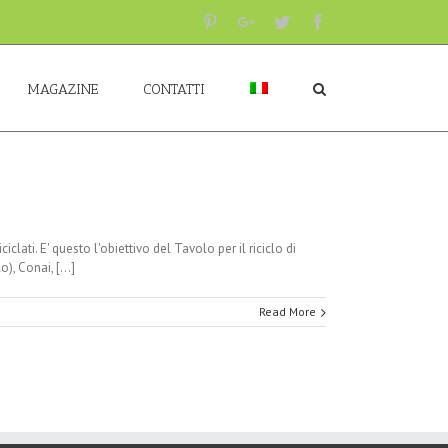
Pinterest
Google+
Twitter
Facebook
MAGAZINE
CONTATTI
clati. E' questo l'obiettivo del Tavolo per il riciclo di
, Conai, [...]
Read More