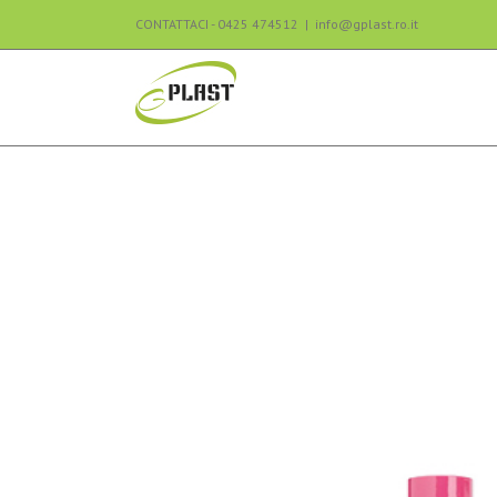
CONTATTACI - 0425 474512
|
info@gplast.ro.it