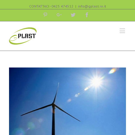
CONTATTACI - 0425 474512
|
info@gplast.ro.it
Pinterest
Google+
Twitter
Facebook