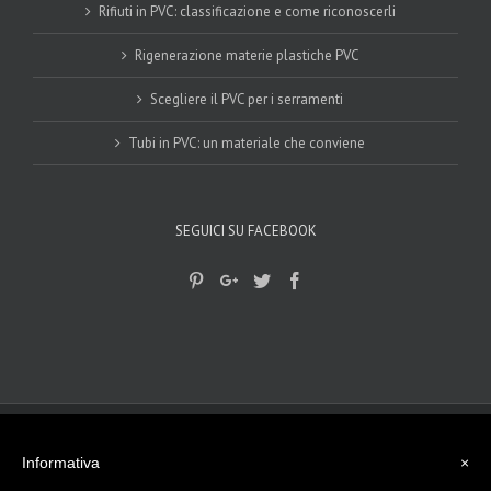
Rifiuti in PVC: classificazione e come riconoscerli
Rigenerazione materie plastiche PVC
Scegliere il PVC per i serramenti
Tubi in PVC: un materiale che conviene
SEGUICI SU FACEBOOK
© 2017-2018
Gplast srls
|
privacy Policy
|
Cookie Policy
| - Viale del
lavoro, 15 - 45100 Rovigo (RO) Tel. 0425 474512
Informativa
×
info@gplast.ro.it
| P.I. e C.F. - 01501790297 La nostra Azienda opera da