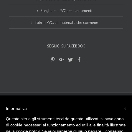
Scegliere il PVC per i serramenti
Tubi in PVC: un materiale che conviene
SEGUICI SU FACEBOOK
© 2017-2018
Gplast srls
|
privacy Policy
|
Cookie Policy
| - Viale del
lavoro, 15 - 45100 Rovigo (RO) Tel. 0425 474512
Informativa
×
info@gplast.ro.it
| P.I. e C.F. - 01501790297 La nostra Azienda opera da
più di 40 anni nella lavorazione di materie plastiche, sia in Italia che
Questo sito o gli strumenti terzi da questo utilizzati si avvalgono
all’Estero.
di cookie necessari al funzionamento ed utili alle finalità illustrate
Made with
by
ngsrl.com
nella cookie policy. Se vuoi saperne di più o negare il consenso