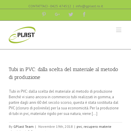
CONTATTACI - 0425 474512
|
info@gplast.ro.it
Pinterest
Google+
Twitter
Facebook
Tubi in PVC: dalla scelta del materiale al metodo
di produzione
Tubi in PVC: dalla scelta del materiale al metodo di produzione
Benché vi siano ancora in commercio tubi realizzati in gomma, a
partire dagli anni 60 del secolo scorso, questa è stata sostituita dal
PVC (cloruro di polivinile) per la sua economicità. Per la produzione
di tubi in pvc, materiale rigido per sua natura, viene [...]
By
GPlast Team
|
Novembre 19th, 2018
|
pvc
,
recupero materie