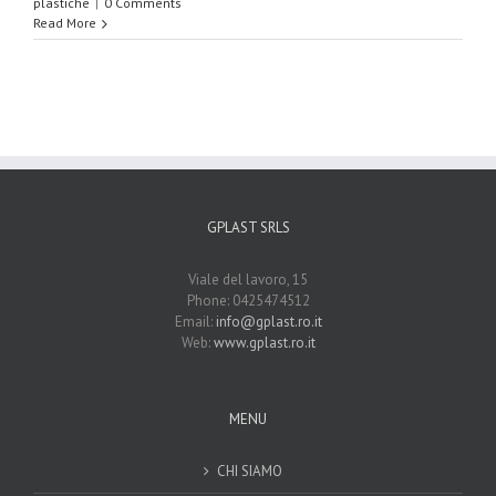
plastiche
|
0 Comments
Read More
GPLAST SRLS
Viale del lavoro, 15
Phone: 0425474512
Email:
info@gplast.ro.it
Web:
www.gplast.ro.it
MENU
CHI SIAMO