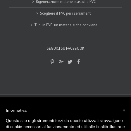
Rigenerazione materie plastiche PVC
Scegliere il PVC per i serramenti
Tubi in PVC: un materiale che conviene
SEGUICI SU FACEBOOK
© 2017-2018
Gplast srls
|
privacy Policy
|
Cookie Policy
| - Viale del
lavoro, 15 - 45100 Rovigo (RO) Tel. 0425 474512
Informativa
×
info@gplast.ro.it
| P.I. e C.F. - 01501790297 La nostra Azienda opera da
più di 40 anni nella lavorazione di materie plastiche, sia in Italia che
Questo sito o gli strumenti terzi da questo utilizzati si avvalgono
all’Estero.
di cookie necessari al funzionamento ed utili alle finalità illustrate
Made with
by
ngsrl.com