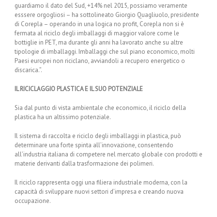
guardiamo il dato del Sud, +14% nel 2015, possiamo veramente
esssere orgogliosi – ha sottolineato Giorgio Quagliuolo, presidente
di Corepla – operando in una logica no profit, Corepla non si è
fermata al riciclo degli imballaggi di maggior valore come le
bottiglie in PET, ma durante gli anni ha lavorato anche su altre
tipologie di imballaggi. Imballaggi che sul piano economico, molti
Paesi europei non riciclano, avviandoli a recupero energetico o
discarica.”.
IL RICICLAGGIO PLASTICA E IL SUO POTENZIALE
Sia dal punto di vista ambientale che economico, il riciclo della
plastica ha un altissimo potenziale.
Il sistema di raccolta e riciclo degli imballaggi in plastica, può
determinare una forte spinta all’innovazione, consentendo
all’industria italiana di competere nel mercato globale con prodotti e
materie derivanti dalla trasformazione dei polimeri.
Il riciclo rappresenta oggi una filiera industriale moderna, con la
capacità di sviluppare nuovi settori d’impresa e creando nuova
occupazione.