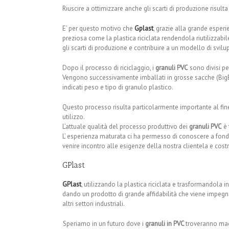
Riuscire a ottimizzare anche gli scarti di produzione risulta
E’ per questo motivo che
Gplast
, grazie alla grande esperi
preziosa come la plastica riciclata rendendola riutilizzabil
gli scarti di produzione e contribuire a un modello di svilu
Dopo il processo di riciclaggio, i
granuli PVC
sono divisi pe
Vengono successivamente imballati in grosse sacche (BigBa
indicati peso e tipo di granulo plastico.
Questo processo risulta particolarmente importante al fine di
utilizzo.
L’attuale qualità del processo produttivo dei
granuli PVC
è 
L’ esperienza maturata ci ha permesso di conoscere a fondo 
venire incontro alle esigenze della nostra clientela e cost
GPlast
GPlast
, utilizzando la plastica riciclata e trasformandola 
dando un prodotto di grande affidabilità che viene impegnato
altri settori industriali.
Speriamo in un futuro dove i
granuli in PVC
troveranno magg