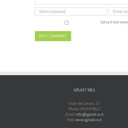
Salva il mio nom
GPLAST SRLS
Viale del lavoro, 15
Phone: 0425474512
Email:
info@gplast.ro.it
Web:
www.gplast.ro.it