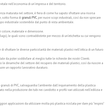
 vitale nell’economia di un’impresa e del territorio.
enza maturata nel settore, è fiera di come ha saputo sfruttare una risorsa
e, sotto forma di
granuli PVC
, per nuovi scopi industriali, così da non sprecare
ppo industriale sostenibile dal punto di vista ambientale.
r colore, materiale e dimensione.
gs), le quali sono contraddistinte per mezzo di un’etichetta su cui vengono
 sfruttare le diverse particolarità dei materiali plastici nell’ottica di un futuro
tale da poter soddisfare al meglio tutte le richieste dei nostri Clienti.
le dinamiche del settore del recupero dei materiali plastici, così da riuscire a
ruire un rapporto lavorativo duraturo.
in granuli di PVC, salvaguardia l’ambiente dall’inquinamento della plastica
 nella produzione dei tubi nei cavidotto e profili vari utilizzati nell’edilizia e
iori applicazioni da utilizzare molta più plastica riciclata per dare più “respiro”