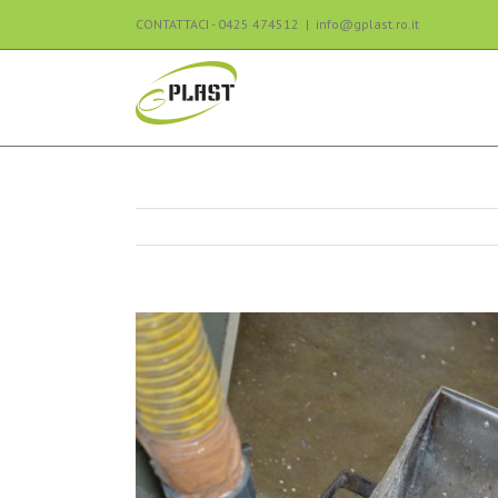
CONTATTACI - 0425 474512
|
info@gplast.ro.it
View
Larger
Image