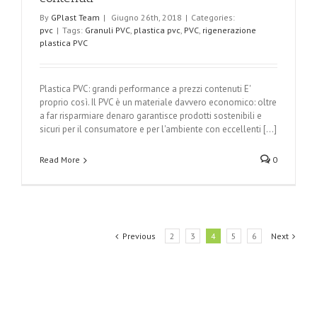
By
GPlast Team
|
Giugno 26th, 2018
|
Categories:
pvc
|
Tags:
Granuli PVC
,
plastica pvc
,
PVC
,
rigenerazione
plastica PVC
Plastica PVC: grandi performance a prezzi contenuti E'
proprio così. Il PVC è un materiale davvero economico: oltre
a far risparmiare denaro garantisce prodotti sostenibili e
sicuri per il consumatore e per l'ambiente con eccellenti [...]
Read More
0
Previous
2
3
4
5
6
Next