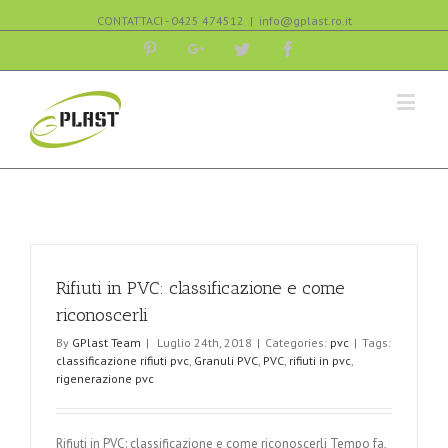
CONTATTACI - 0425 474512
|
info@gplast.ro.it
Pinterest
Google+
Twitter
Facebook
Rifiuti in PVC: classificazione e come
riconoscerli
By
GPlast Team
|
Luglio 24th, 2018
|
Categories:
pvc
|
Tags:
classificazione rifiuti pvc
,
Granuli PVC
,
PVC
,
rifiuti in pvc
,
rigenerazione pvc
Rifiuti in PVC: classificazione e come riconoscerli Tempo fa,