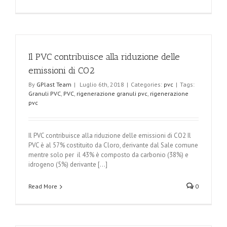
Il PVC contribuisce alla riduzione delle
emissioni di CO2
By
GPlast Team
|
Luglio 6th, 2018
|
Categories:
pvc
|
Tags:
Granuli PVC
,
PVC
,
rigenerazione granuli pvc
,
rigenerazione
pvc
Il PVC contribuisce alla riduzione delle emissioni di CO2 Il
PVC è al 57% costituito da Cloro, derivante dal Sale comune
mentre solo per il 43% è composto da carbonio (38%) e
idrogeno (5%) derivante [...]
Read More
0