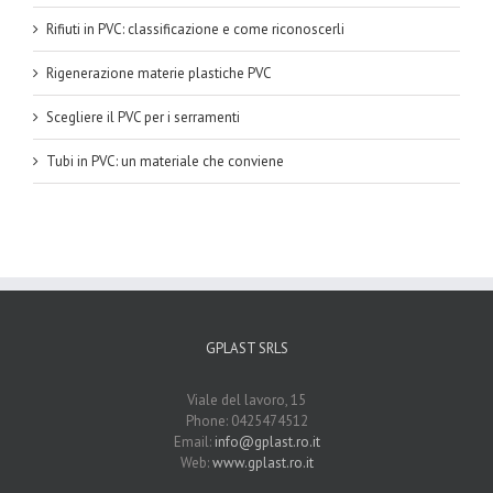
Rifiuti in PVC: classificazione e come riconoscerli
Rigenerazione materie plastiche PVC
Scegliere il PVC per i serramenti
Tubi in PVC: un materiale che conviene
GPLAST SRLS
Viale del lavoro, 15
Phone: 0425474512
Email:
info@gplast.ro.it
Web:
www.gplast.ro.it