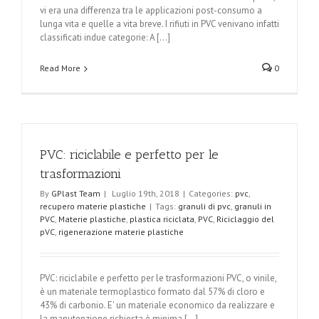
vi era una differenza tra le applicazioni post-consumo a
lunga vita e quelle a vita breve. I rifiuti in PVC venivano infatti
classificati indue categorie: A [...]
Read More
0
PVC: riciclabile e perfetto per le
trasformazioni
By
GPlast Team
|
Luglio 19th, 2018
|
Categories:
pvc
,
recupero materie plastiche
|
Tags:
granuli di pvc
,
granuli in
PVC
,
Materie plastiche
,
plastica riciclata
,
PVC
,
Riciclaggio del
pVC
,
rigenerazione materie plastiche
PVC: riciclabile e perfetto per le trasformazioni PVC, o vinile,
è un materiale termoplastico formato dal 57% di cloro e
43% di carbonio. E' un materiale economico da realizzare e
la manutenzione richiesta è minima [...]