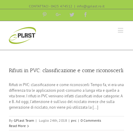
CONTATTACI - 0425 474512
|
info@gplast.ro.it
Pinterest
Google+
Twitter
Facebook
Rifiuti in PVC: classificazione e come riconoscerli
Rifiuti in PVC: classificazione e come riconoscerli Tempo fa, vi era una
differenza tra le applicazioni post-consumo a lunga vita e quelle a
vita breve. I rifiuti in PVC venivano infatti classificati indue categorie: A
e B. Ad oggi, l'attenzione è sull'uso del riciclato invece che sulla
generazione di riciclato, non viene più utilizzata la [...]
By
GPlast Team
|
Luglio 24th, 2018
|
pvc
|
0 Comments
Read More