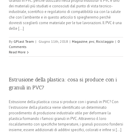
Granuli in PVC: perchè utilizzarli nella propria industria? Il PVC è uno
dei materiali più studiati e conosciuti dal punto di vista tecnico-
industriale, scentifico e regolatorio di compatibilità sia con la salute
che con l'ambiente e in questo articolo ti spiegheremo perchè
dovresti sceglierli come materiale per le tue lavorazioni. Il PVC è una
delle [...]
By
GPlast Team
|
Giugno 11th, 2018
|
Magazine
,
pvc
,
Riciclaggio
|
0
Comments
Read More
Estrusione della plastica: cosa si produce con i
granuli in PVC?
Estrusione della plastica: cosa si produce con i granuli in PVC? Con
l'estrusione della plastica viene identificato un determinato
procedimento di produzione industriale utile per deformare la
plastica formando i famosi granuli in PVC. Attraverso il loro
riscaldamento con specifiche temperature, i granuli possono fondersi
insieme, essere addizionati di additivi specifici, colorati e infine si [...]