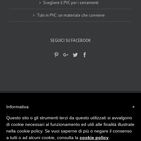
Scegliere il PVC per i serramenti
Tubi in PVC: un materiale che conviene
SEGUICI SU FACEBOOK
© 2017-2018
Gplast srls
|
privacy Policy
|
Cookie Policy
| - Viale del
lavoro, 15 - 45100 Rovigo (RO) Tel. 0425 474512
Informativa
×
info@gplast.ro.it
| P.I. e C.F. - 01501790297 La nostra Azienda opera da
più di 40 anni nella lavorazione di materie plastiche, sia in Italia che
Questo sito o gli strumenti terzi da questo utilizzati si avvalgono
all’Estero.
di cookie necessari al funzionamento ed utili alle finalità illustrate
Made with
by
ngsrl.com
nella cookie policy. Se vuoi saperne di più o negare il consenso
Pinterest
Google+
Twitter
Facebook
a tutti o ad alcuni cookie, consulta la
cookie policy
.