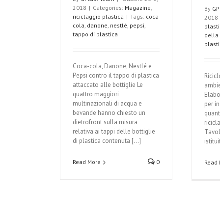
2018
|
Categories:
Magazine
,
By
GP
riciclaggio plastica
|
Tags:
coca
2018
cola
,
danone
,
nestlé
,
pepsi
,
plast
tappo di plastica
della
plast
Coca-cola, Danone, Nestlé e
Pepsi contro il tappo di plastica
Ricicl
attaccato alle bottiglie Le
ambie
quattro maggiori
Elabo
multinazionali di acqua e
per i
bevande hanno chiesto un
quanti
dietrofront sulla misura
ricicl
relativa ai tappi delle bottiglie
Tavolo
di plastica contenuta [...]
istitui
Read More
0
Read 