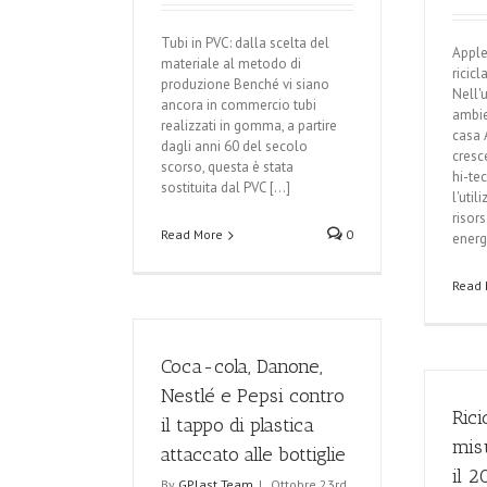
Tubi in PVC: dalla scelta del
Apple 
materiale al metodo di
ricic
produzione Benché vi siano
Nell'
ancora in commercio tubi
ambie
realizzati in gomma, a partire
casa 
dagli anni 60 del secolo
cresc
scorso, questa è stata
hi-te
sostituita dal PVC [...]
l'util
risors
Read More
0
energi
Read 
Coca-cola, Danone,
Nestlé e Pepsi contro
Rici
il tappo di plastica
mis
attaccato alle bottiglie
il 2
By
GPlast Team
|
Ottobre 23rd,