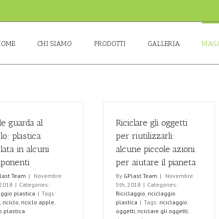
HOME
CHI SIAMO
PRODOTTI
GALLERIA
MAGA
e guarda al
Riciclare gli oggetti
clo: plastica
per riutilizzarli:
clata in alcuni
alcune piccole azioni
ponenti
per aiutare il pianeta
last Team
|
Novembre
By
GPlast Team
|
Novembre
 2018
|
Categories:
5th, 2018
|
Categories:
aggio plastica
|
Tags:
Riciclaggio
,
riciclaggio
,
riciclo
,
riciclo apple
,
plastica
|
Tags:
riciclaggio
o plastica
oggetti
,
riciclare gli oggetti
,