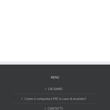
MENU
CHI SIAMO
Come si comporta il PVC in caso di incendio?
CONTATTI