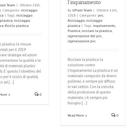
l’inquinamento
last Team
|
Ottobre 16th,
|
Categories:
riciclaggio
By
GPlast Team
|
Ottobre 11th,
ica
|
Tags:
riciclaggio
2018
|
Categories:
pvc
,
 plastica
,
riciclaggio
Riciclaggio
,
riciclaggio
ica
,
Riciclo plastica
plastica
|
Tags:
inquinamento
,
Plastica
,
riciclare la plastica
,
rigenerazione del pvc
,
rigenerazione pvc
o plastica: le misure
ntali per il 2019
rare strategie ed azioni
Riciclare la plastica: la
ncrementare la qualità e le
soluzione contro
tà di materiali plastici
l'inquinamento La plastica è un
ati. E' questo l'obiettivo del
materiale composto da diversi
 per il riciclo di qualità,
polimeri, e sempre più diffuso
to ad [...]
in vari settori. Con la crescita
della produzione di questo
More
0
materiale, c'è sempre più
bisogno [...]
Read More
0