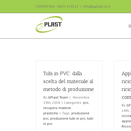
CONTATTACI - 0425 474512
|
info@gplast.ro.it
Tubi in PVC: dalla
Appl
scelta del materiale al
rici
metodo di produzione
rici
com
By
GPlast Team
|
Novembre
19th, 2018
|
Categories:
pvc
,
By
GP
recupero materie
14th,
plastiche
|
Tags:
produzione
ricicl
pvc
,
produzione tubi in pvc
,
tubi
apple
in pvc
Ricicl