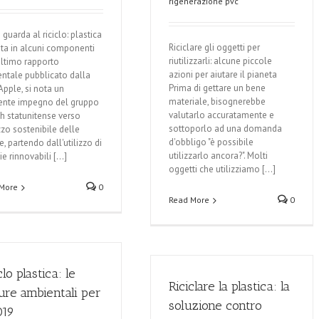
rigenerazione pvc
guarda al riciclo: plastica
Riciclare gli oggetti per
lata in alcuni componenti
riutilizzarli: alcune piccole
ultimo rapporto
azioni per aiutare il pianeta
ntale pubblicato dalla
Prima di gettare un bene
Apple, si nota un
materiale, bisognerebbe
ente impegno del gruppo
valutarlo accuratamente e
ch statunitense verso
sottoporlo ad una domanda
izzo sostenibile delle
d'obbligo "è possibile
e, partendo dall'utilizzo di
utilizzarlo ancora?". Molti
e rinnovabili [...]
oggetti che utilizziamo [...]
More
0
Read More
0
clo plastica: le
Riciclare la plastica: la
ure ambientali per
soluzione contro
019