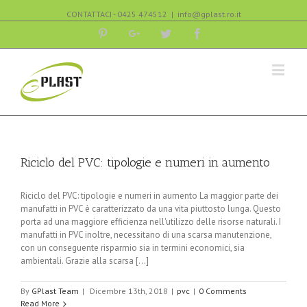
CONTATTACI - 0425 474512
|
info@gplast.ro.it
Pinterest
Google+
Twitter
Facebook
Riciclo del PVC: tipologie e numeri in aumento
Riciclo del PVC: tipologie e numeri in aumento La maggior parte dei
manufatti in PVC è caratterizzato da una vita piuttosto lunga. Questo
porta ad una maggiore efficienza nell'utilizzo delle risorse naturali. I
manufatti in PVC inoltre, necessitano di una scarsa manutenzione,
con un conseguente risparmio sia in termini economici, sia
ambientali. Grazie alla scarsa [...]
By
GPlast Team
|
Dicembre 13th, 2018
|
pvc
|
0 Comments
Read More