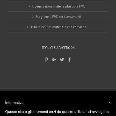
Rigenerazione materie plastiche PVC
Scegliere il PVC per i serramenti
Tubi in PVC: un materiale che conviene
SEGUICI SU FACEBOOK
© 2017-2018
Gplast srls
|
privacy Policy
|
Cookie Policy
| - Viale del
lavoro, 15 - 45100 Rovigo (RO) Tel. 0425 474512
Informativa
×
info@gplast.ro.it
| P.I. e C.F. - 01501790297 La nostra Azienda opera da
più di 40 anni nella lavorazione di materie plastiche, sia in Italia che
Questo sito o gli strumenti terzi da questo utilizzati si avvalgono
all’Estero.