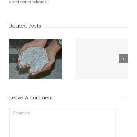
e altri settori industriali.
Related Posts
Restrizioni per l’utilizzo
Riciclo del PVC:
:
di quattro ftalati dalla
tipologie e numeri in
Commissione Europea
aumento
Leave A Comment
Comment