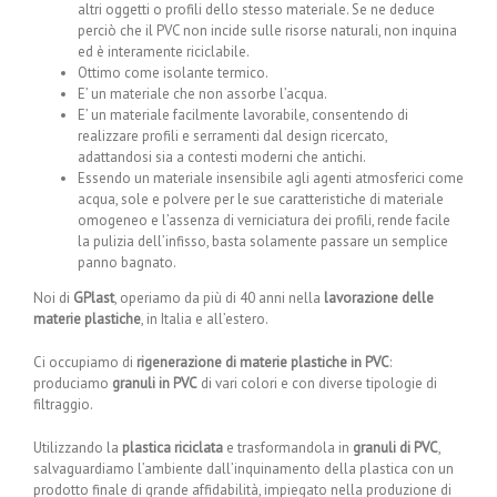
altri oggetti o profili dello stesso materiale. Se ne deduce
perciò che il PVC non incide sulle risorse naturali, non inquina
ed è interamente riciclabile.
Ottimo come isolante termico.
E’ un materiale che non assorbe l’acqua.
E’ un materiale facilmente lavorabile, consentendo di
realizzare profili e serramenti dal design ricercato,
adattandosi sia a contesti moderni che antichi.
Essendo un materiale insensibile agli agenti atmosferici come
acqua, sole e polvere per le sue caratteristiche di materiale
omogeneo e l’assenza di verniciatura dei profili, rende facile
la pulizia dell’infisso, basta solamente passare un semplice
panno bagnato.
Noi di
GPlast
, operiamo da più di 40 anni nella
lavorazione delle
materie plastiche
, in Italia e all’estero.
Ci occupiamo di
rigenerazione di materie plastiche in PVC
:
produciamo
granuli in PVC
di vari colori e con diverse tipologie di
filtraggio.
Utilizzando la
plastica riciclata
e trasformandola in
granuli di PVC
,
salvaguardiamo l’ambiente dall’inquinamento della plastica con un
prodotto finale di grande affidabilità, impiegato nella produzione di