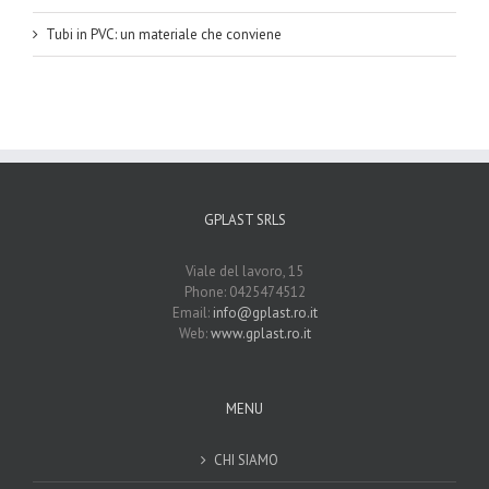
Tubi in PVC: un materiale che conviene
GPLAST SRLS
Viale del lavoro, 15
Phone: 0425474512
Email:
info@gplast.ro.it
Web:
www.gplast.ro.it
MENU
CHI SIAMO