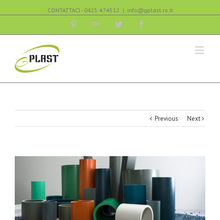
CONTATTACI - 0425 474512
|
info@gplast.ro.it
Pinterest
Google+
Twitter
Facebook
Previous
Next
View
Larger
Image