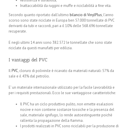
Resistenza e durabilità;
Inattaccabilità da ruggini e muffe e riciclabilità a fine vita.
Secondo quanto riportato dall’ultimo
bilancio di VinylPlus
, l’anno
scorso sono state riciclate in Europa ben 57.000 tonnellate di PVC
derivanti da tubi e raccordi, pari a il 10% delle 568.696 tonnellate
recuperate.
E negli ultimi 14 anni sono 382.572 le tonnellate che sono state
riciclate da questi manufatti per edilizia.
I vantaggi del PVC
Il
PVC
, cloruro di polivinile è ricavato da materiali naturali: 57% da
sale e il 43% dal petrolio.
E’ un materiale internazionale utilizzato per la facile lavorabilità e
per i requisiti prestazionali. Ecco le sue vantaggiose caratteristiche:
Il PVC ha un ciclo produttivo pulito, non emette esalazioni
nocive e non contiene sostanze tossiche e la presenza del
sale, materiale ignifugo, lo rende autoestinguente poichè
rallenta la propagazione della fiamma.
I prodotti realizzati in PVC sono riciclabili per la produzione di