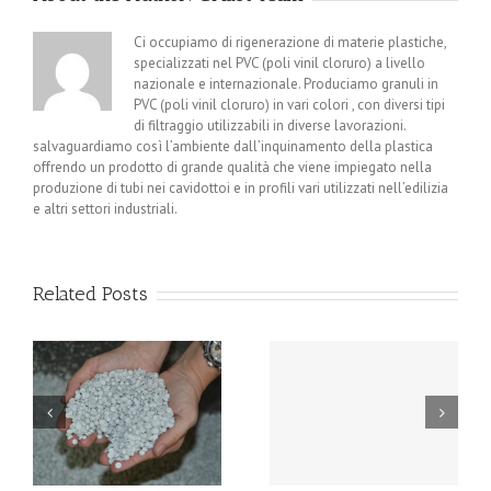
Ci occupiamo di rigenerazione di materie plastiche,
specializzati nel PVC (poli vinil cloruro) a livello
nazionale e internazionale. Produciamo granuli in
PVC (poli vinil cloruro) in vari colori , con diversi tipi
di filtraggio utilizzabili in diverse lavorazioni.
salvaguardiamo così l’ambiente dall’inquinamento della plastica
offrendo un prodotto di grande qualità che viene impiegato nella
produzione di tubi nei cavidottoi e in profili vari utilizzati nell’edilizia
e altri settori industriali.
Related Posts
Restrizioni per l’utilizzo
Riciclo del PVC:
:
di quattro ftalati dalla
tipologie e numeri in
Commissione Europea
aumento