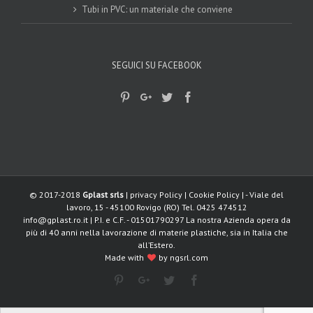
Tubi in PVC: un materiale che conviene
SEGUICI SU FACEBOOK
© 2017-2018
Gplast srls
|
privacy Policy
|
Cookie Policy
| - Viale del
lavoro, 15 - 45100 Rovigo (RO) Tel. 0425 474512
info@gplast.ro.it
| P.I. e C.F. - 01501790297 La nostra Azienda opera da
più di 40 anni nella lavorazione di materie plastiche, sia in Italia che
all’Estero.
Made with
by
ngsrl.com
Pinterest
Google+
Twitter
Facebook