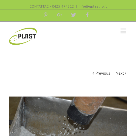
CONTATTACI - 0425 474512
|
info@gplast.ro.it
Pinterest
Google+
Twitter
Facebook
Previous
Next
View
Larger
Image