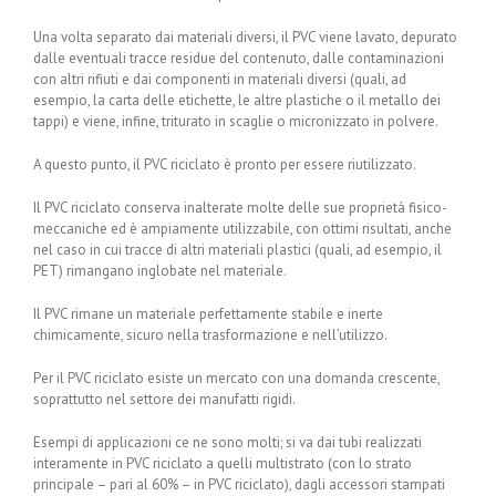
Una volta separato dai materiali diversi, il PVC viene lavato, depurato
dalle eventuali tracce residue del contenuto, dalle contaminazioni
con altri rifiuti e dai componenti in materiali diversi (quali, ad
esempio, la carta delle etichette, le altre plastiche o il metallo dei
tappi) e viene, infine, triturato in scaglie o micronizzato in polvere.
A questo punto, il PVC riciclato è pronto per essere riutilizzato.
Il PVC riciclato conserva inalterate molte delle sue proprietà fisico-
meccaniche ed è ampiamente utilizzabile, con ottimi risultati, anche
nel caso in cui tracce di altri materiali plastici (quali, ad esempio, il
PET) rimangano inglobate nel materiale.
Il PVC rimane un materiale perfettamente stabile e inerte
chimicamente, sicuro nella trasformazione e nell’utilizzo.
Per il PVC riciclato esiste un mercato con una domanda crescente,
soprattutto nel settore dei manufatti rigidi.
Esempi di applicazioni ce ne sono molti; si va dai tubi realizzati
interamente in PVC riciclato a quelli multistrato (con lo strato
principale – pari al 60% – in PVC riciclato), dagli accessori stampati